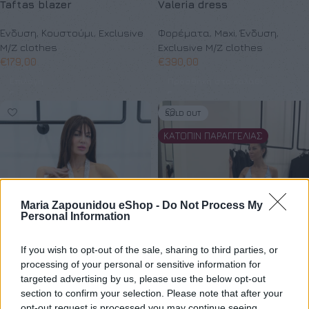
Taftas blazer
Valeria dress
Ένδυση
,
Κουστούμι
,
Exclusive
Φορέματα
,
Maxi
,
Ένδυση
,
M/Z clothes
Exclusive M/Z clothes
€
179,00
€
390,00
Επιλογή
Προσθήκη στο καλάθι
SOLD OUT
ΚΑΤΟΠΙΝ ΠΑΡΑΓΓΕΛΙΑΣ
Maria Zapounidou eShop -
Do Not Process My
Personal Information
If you wish to opt-out of the sale, sharing to third parties, or
processing of your personal or sensitive information for
targeted advertising by us, please use the below opt-out
section to confirm your selection. Please note that after your
opt-out request is processed you may continue seeing