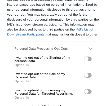
Monaco dress
Ivy midi dress
interest-based ads based on personal information utilized by
us or personal information disclosed to third parties prior to
Φορέματα
,
Maxi
,
Ένδυση
,
Φορέματα
,
Midi
,
Ένδυση
,
your opt-out. You may separately opt-out of the further
Exclusive M/Z clothes
Exclusive M/Z clothes
disclosure of your personal information by third parties on the
€
240,00
€
210,00
IAB’s list of downstream participants. This information may
Επιλογή
Επιλογή
also be disclosed by us to third parties on the
IAB’s List of
Downstream Participants
that may further disclose it to other
SOLD OUT
third parties.
ΚΑΤΟΠΙΝ ΠΑΡΑΓΓΕΛΙΑΣ
Personal Data Processing Opt Outs
I want to opt-out of the Sharing of my
personal data.
Opted In
I want to opt-out of the Sale of my
Personal Data.
Opted In
I want to opt-out of processing my
Personal Data for Targeted Advertising.
Opted In
Paris white
Atzela midi dress