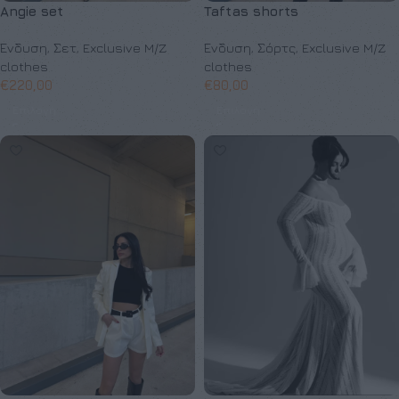
Angie set
Taftas shorts
Ένδυση
,
Σετ
,
Exclusive M/Z
Ένδυση
,
Σόρτς
,
Exclusive M/Z
clothes
clothes
€
220,00
€
80,00
Επιλογή
Επιλογή