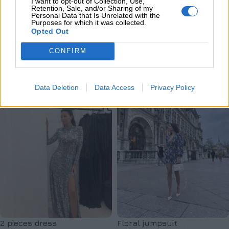
I want to opt-out of Collection, Use,
Retention, Sale, and/or Sharing of my
Personal Data that Is Unrelated with the
Φορέματα
,
Mini
,
Ένδυση
,
Φορέματα
,
Midi
,
Ένδυση
,
Purposes for which it was collected.
Exclusive M/Z clothes
Exclusive M/Z clothes
Opted Out
€
170,00
€
130,00
CONFIRM
Επιλογή
Επιλογή
SOLD OUT
Data Deletion
Data Access
Privacy Policy
ΚΑΤΟΠΙΝ ΠΑΡΑΓΓΕΛΙΑΣ
2 pieces dress
Floral jumpsuit