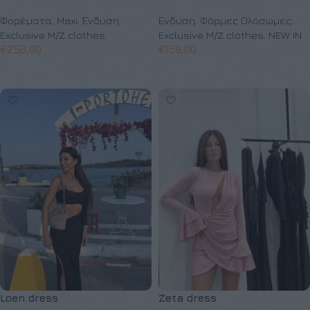
Φορέματα
,
Maxi
,
Ένδυση
,
Ένδυση
,
Φόρμες Ολόσωμες
,
Exclusive M/Z clothes
Exclusive M/Z clothes
,
NEW IN
€
250,00
€
159,00
Επιλογή
Επιλογή
Loen dress
Zeta dress