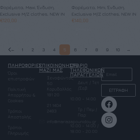
Φορέματα
,
Maxi
,
Ένδυση
,
Φορέματα
,
Mini
,
Ένδυση
,
Exclusive M/Z clothes
,
NEW IN
Exclusive M/Z clothes
,
NEW IN
€
120,00
€
140,00
Επιλογή
Επιλογή
←
1
2
3
4
5
6
7
8
9
10
→
ΠΛΗΡΟΦΟΡΙΕΣ
ΕΠΙΚΟΙΝΩΝΗΣΤΕ
ΩΡΑΡΙΟ
NEWSLETTER
ΜΑΖΙ ΜΑΣ
ΤΗΛΕΦΩΝΙΚΩΝ
Όροι
ΠΑΡΑΓΓΕΛΙΩΝ
Ξενοφώντος
επιστροφών
Δευτ / Τετ
50
/Σαβ:
Κορυδαλλός
Πολιτική
ΕΓΓΡΑΦΗ
181 20
Απορρήτου &
10.00 - 14.00
Cookies
21 1404
Τρ / Πεμ /
2483
Τρόποι
Παρ:
Αποστολής
info@mariazapounidou.gr
10.00 - 14.00 /
Τρόποι
18.00 - 20.00
Πληρωμής