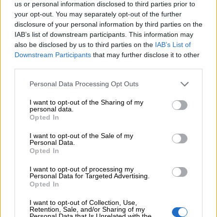
us or personal information disclosed to third parties prior to
εκθαμβώσει
your opt-out. You may separately opt-out of the further
disclosure of your personal information by third parties on the
Σε απόθεμα
IAB’s list of downstream participants. This information may
also be disclosed by us to third parties on the
IAB’s List of
Downstream Participants
that may further disclose it to other
third parties.
Προσθήκη στο καλάθι
Personal Data Processing Opt Outs
Buy now
I want to opt-out of the Sharing of my
Add to compare
Add to wishlist
personal data.
Opted In
I want to opt-out of the Sale of my
Κατηγορίες:
SALES
,
Ένδυση
,
Προσφορές
,
Σετ
Personal Data.
Opted In
Share:
I want to opt-out of processing my
Personal Data for Targeted Advertising.
Επιπλέον πληροφορίες
Opted In
ΜΈΓΕΘΟΣ
One Size
I want to opt-out of Collection, Use,
Retention, Sale, and/or Sharing of my
Personal Data that Is Unrelated with the