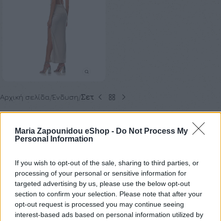
Αρχική σελίδα
Ένδυση
Σετ
Mykonos light grey dress
Maria Zapounidou eShop -
Do Not Process My
Personal Information
€
100,00
€
155,00
Το εντυπωσιακό μάξι φόρεμά του σε ανοιχτό γκρι είναι
If you wish to opt-out of the sale, sharing to third parties, or
σχεδιασμένο για να γυρίζει τα κεφάλια και να κάνει μια
processing of your personal or sensitive information for
δήλωση σε κάθε περίσταση. Φτιαγμένο με σχολαστική
targeted advertising by us, please use the below opt-out
section to confirm your selection. Please note that after your
προσοχή στη λεπτομέρεια, το φόρεμα διαθέτει
opt-out request is processed you may continue seeing
αστραφτερές παγιέτες που τραβούν το φως με κάθε κίνηση,
interest-based ads based on personal information utilized by
δημιουργώντας ένα μαγευτικό αποτέλεσμα που σίγουρα θα