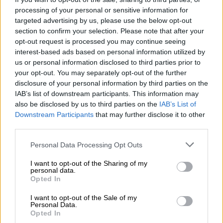
Ράβεται κατόπιν παραγγελίας στο νούμερό σας.
processing of your personal or sensitive information for
targeted advertising by us, please use the below opt-out
section to confirm your selection. Please note that after your
Όλα τα ρούχα μπορούν να ραφτούν στο μέγεθος και το
opt-out request is processed you may continue seeing
χρώμα της επιλογής σας.
interest-based ads based on personal information utilized by
us or personal information disclosed to third parties prior to
ΜΈΓΕΘΟΣ
your opt-out. You may separately opt-out of the further
disclosure of your personal information by third parties on the
IAB’s list of downstream participants. This information may
S
M
also be disclosed by us to third parties on the
IAB’s List of
Downstream Participants
that may further disclose it to other
third parties.
Personal Data Processing Opt Outs
Προσθήκη στο καλάθι
Buy now
I want to opt-out of the Sharing of my
personal data.
Opted In
Add to compare
Add to wishlist
I want to opt-out of the Sale of my
Personal Data.
Opted In
Κωδικός προϊόντος:
Μ/Δ