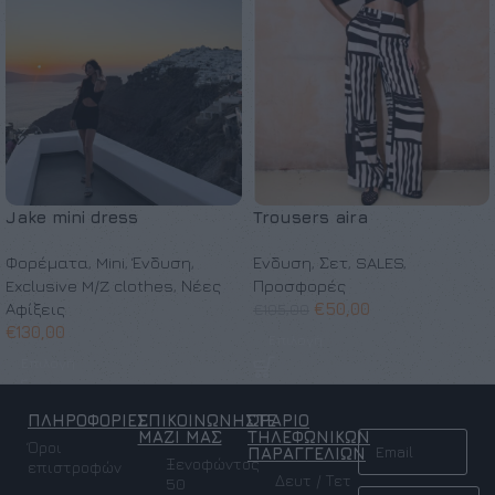
Jake mini dress
Trousers aira
Φορέματα
,
Mini
,
Ένδυση
,
Ένδυση
,
Σετ
,
SALES
,
Exclusive M/Z clothes
,
Νέες
Προσφορές
Αφίξεις
€
50,00
€
105,00
€
130,00
Επιλογή
Επιλογή
ΠΛΗΡΟΦΟΡΙΕΣ
ΕΠΙΚΟΙΝΩΝΗΣΤΕ
ΩΡΑΡΙΟ
NEWSLETTER
ΜΑΖΙ ΜΑΣ
ΤΗΛΕΦΩΝΙΚΩΝ
Όροι
ΠΑΡΑΓΓΕΛΙΩΝ
Ξενοφώντος
επιστροφών
Δευτ / Τετ
50