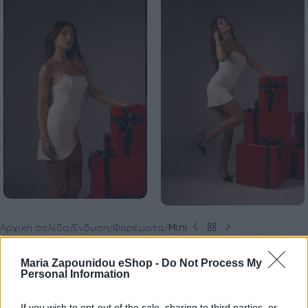
Αρχική σελίδα
Ένδυση
Φορέματα
Mini
Fabian Mini Dress
Maria Zapounidou eShop -
Do Not Process My
Personal Information
€
200,00
If you wish to opt-out of the sale, sharing to third parties, or