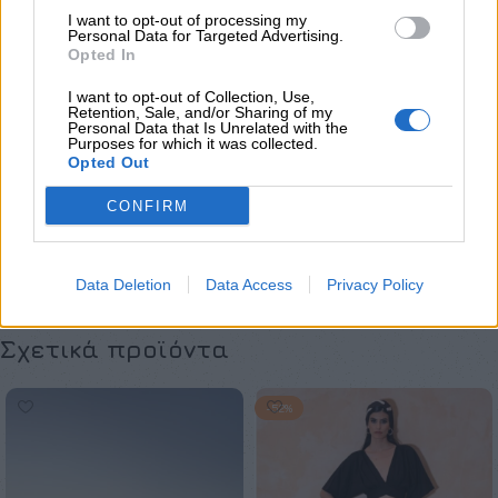
Κατηγορίες:
Exclusive M/Z clothes
,
Mini
,
Ένδυση
,
Φορέματα
I want to opt-out of processing my
Personal Data for Targeted Advertising.
Opted In
Maria Zapounidou
I want to opt-out of Collection, Use,
Retention, Sale, and/or Sharing of my
Share:
Personal Data that Is Unrelated with the
Purposes for which it was collected.
Opted Out
Επιπλέον πληροφορίες
CONFIRM
ΜΈΓΕΘΟΣ
S
,
M
Data Deletion
Data Access
Privacy Policy
Σχετικά προϊόντα
-52%