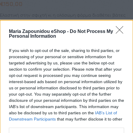
€
150,00
Ελαστική στην σφιχτή κι η ολόσωμη φόρμα διαθέτει βάτες
και φερμουάρ. Μπορείτε να κάνετε την παραγγελία σας σε
ό,τι χρώμα και ότι size επιθυμείτε στέλνοντας μας e-mail
Maria Zapounidou eShop -
Do Not Process My
Personal Information
If you wish to opt-out of the sale, sharing to third parties, or
Προσθήκη στο καλάθι
processing of your personal or sensitive information for
targeted advertising by us, please use the below opt-out
Buy now
section to confirm your selection. Please note that after your
opt-out request is processed you may continue seeing
Add to compare
Add to wishlist
interest-based ads based on personal information utilized by
us or personal information disclosed to third parties prior to
your opt-out. You may separately opt-out of the further
Κωδικός προϊόντος:
BLUE ELASTIC JUMPSUIT
disclosure of your personal information by third parties on the
Κατηγορία:
Χωρίς κατηγορία
IAB’s list of downstream participants. This information may
also be disclosed by us to third parties on the
IAB’s List of
Share:
Downstream Participants
that may further disclose it to other
third parties.
Επιπλέον πληροφορίες