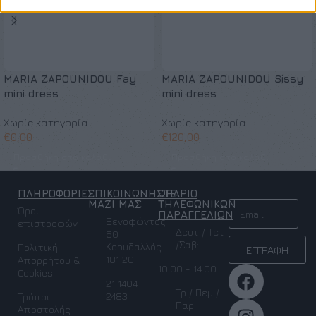
MARIA ZAPOUNIDOU Fay
MARIA ZAPOUNIDOU Sissy
mini dress
mini dress
Χωρίς κατηγορία
Χωρίς κατηγορία
€
0,00
€
120,00
Προσθήκη στο καλάθι
Προσθήκη στο καλάθι
ΠΛΗΡΟΦΟΡΙΕΣ
ΕΠΙΚΟΙΝΩΝΗΣΤΕ
ΩΡΑΡΙΟ
NEWSLETTER
ΜΑΖΙ ΜΑΣ
ΤΗΛΕΦΩΝΙΚΩΝ
Όροι
ΠΑΡΑΓΓΕΛΙΩΝ
Ξενοφώντος
επιστροφών
Δευτ / Τετ
50
/Σαβ:
Κορυδαλλός
Πολιτική
ΕΓΓΡΑΦΗ
181 20
Απορρήτου &
10.00 - 14.00
Cookies
21 1404
Τρ / Πεμ /
2483
Τρόποι
Παρ:
Αποστολής